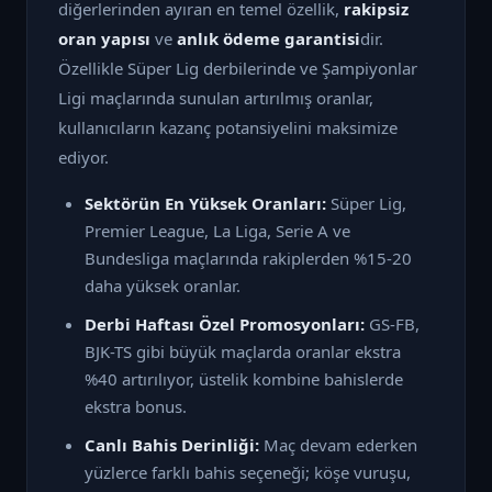
diğerlerinden ayıran en temel özellik,
rakipsiz
oran yapısı
ve
anlık ödeme garantisi
dir.
Özellikle Süper Lig derbilerinde ve Şampiyonlar
Ligi maçlarında sunulan artırılmış oranlar,
kullanıcıların kazanç potansiyelini maksimize
ediyor.
Sektörün En Yüksek Oranları:
Süper Lig,
Premier League, La Liga, Serie A ve
Bundesliga maçlarında rakiplerden %15-20
daha yüksek oranlar.
Derbi Haftası Özel Promosyonları:
GS-FB,
BJK-TS gibi büyük maçlarda oranlar ekstra
%40 artırılıyor, üstelik kombine bahislerde
ekstra bonus.
Canlı Bahis Derinliği:
Maç devam ederken
yüzlerce farklı bahis seçeneği; köşe vuruşu,