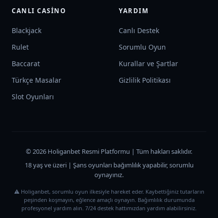
CANLI CASINO
YARDIM
Blackjack
Canlı Destek
Rulet
Sorumlu Oyun
Baccarat
Kurallar ve Şartlar
Türkçe Masalar
Gizlilik Politikası
Slot Oyunları
© 2026 Holiganbet Resmi Platformu | Tüm hakları saklıdır.
18 yaş ve üzeri | Şans oyunları bağımlılık yapabilir, sorumlu
oynayınız.
⚠️ Holiganbet, sorumlu oyun ilkesiyle hareket eder. Kaybettiğiniz tutarların
peşinden koşmayın, eğlence amaçlı oynayın. Bağımlılık durumunda
profesyonel yardım alın. 7/24 destek hattımızdan yardım alabilirsiniz.