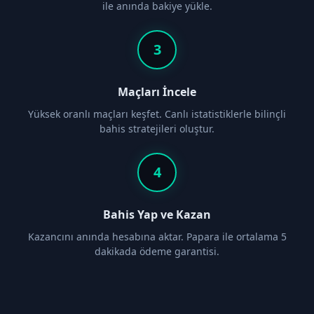
ile anında bakiye yükle.
3
Maçları İncele
Yüksek oranlı maçları keşfet. Canlı istatistiklerle bilinçli
bahis stratejileri oluştur.
4
Bahis Yap ve Kazan
Kazancını anında hesabına aktar. Papara ile ortalama 5
dakikada ödeme garantisi.