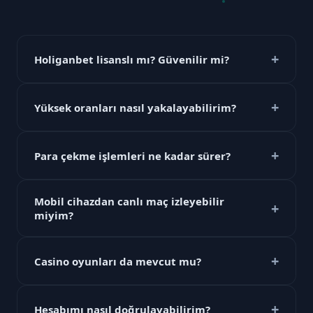
+
Holiganbet lisanslı mı? Güvenilir mi?
Evet, Holiganbet uluslararası lisans ile faaliyet
+
göstermekte olup, bağımsız denetim kuruluşları
Yüksek oranları nasıl yakalayabilirim?
tarafından düzenli olarak denetlenmektedir. Lisans
numaramız:
Özel promosyonlar ve maç bazlı artırılmış oranları
8048/JAZ2020-016
. Platform, kullanıcı
+
verilerini 256-bit SSL şifreleme ile korur ve ödeme
"Promosyonlar" ve "Özel Oranlar" bölümlerinden
Para çekme işlemleri ne kadar sürer?
işlemlerinde en yüksek güvenlik standartlarını
takip edebilirsiniz. Derbi haftalarında oranlar ekstra
uygular.
%40 artırılmaktadır. Ayrıca kombine bahislerde 3+
Onaylı hesaplarda Papara ve kripto ile ortalama
5-
Mobil cihazdan canlı maç izleyebilir
maç seçimi yapan kullanıcılara ekstra %25 bonus
15 dakika
içinde ödeme yapılır. Banka havalesi ile
+
miyim?
tanımlanmaktadır. Bildirimleri açarak anlık
en geç
24 saat
içinde işlem tamamlanır. Minimum
fırsatlardan haberdar olabilirsiniz.
çekim tutarı 100 TL'dir. VIP üyeler için günlük çekim
Evet, seçili maçları mobil tarayıcı üzerinden canlı
limiti 50.000 TL'den başlayıp 500.000 TL'ye kadar
+
olarak izleyebilir, anlık bahislerinizi yapabilirsiniz.
Casino oyunları da mevcut mu?
çıkmaktadır. İlk çekim işleminizde ekstra güvenlik
Canlı yayın özelliği için herhangi bir ek ücret
doğrulaması gerekebilir.
gerekmez. HD kalitede yayın yapılan maçlarda, aynı
Evet, Holiganbet'te 4.000'den fazla slot oyunu, canlı
+
anda bahis kuponu oluşturabilir ve istatistikleri
casino masaları ve özel Türkçe krupiyerli masalar
Hesabımı nasıl doğrulayabilirim?