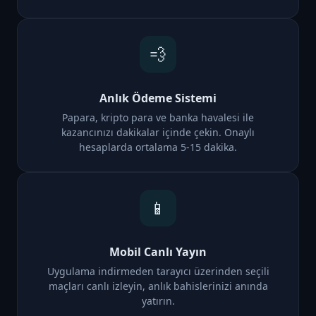
💨
Anlık Ödeme Sistemi
Papara, kripto para ve banka havalesi ile
kazancınızı dakikalar içinde çekin. Onaylı
hesaplarda ortalama 5-15 dakika.
📱
Mobil Canlı Yayın
Uygulama indirmeden tarayıcı üzerinden seçili
maçları canlı izleyin, anlık bahislerinizi anında
yatırın.