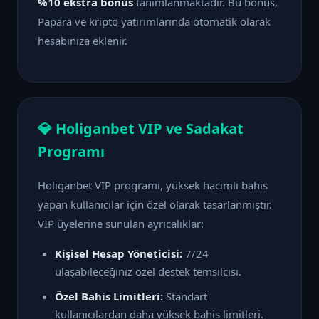
%10 ekstra bonus
tanımlanmaktadır. Bu bonus,
Papara ve kripto yatırımlarında otomatik olarak
hesabınıza eklenir.
💎 Holiganbet VIP ve Sadakat
Programı
Holiganbet VIP programı, yüksek hacimli bahis
yapan kullanıcılar için özel olarak tasarlanmıştır.
VIP üyelerine sunulan ayrıcalıklar:
Kişisel Hesap Yöneticisi:
7/24
ulaşabileceğiniz özel destek temsilcisi.
Özel Bahis Limitleri:
Standart
kullanıcılardan daha yüksek bahis limitleri.